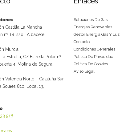
cto
Enlaces
ciones
Soluciones De Gas
ón Castilla La Mancha
Energias Renovables
ín nº 18 Isso , Albacete.
Gestor Energía Gas Y Luz
Contacto
ón Murcia
Condiciones Generales
La Estrella, C/ Estrella Polar nº
Politica De Privacidad
, puerta 4, Molina de Segura.
Política De Cookies
Aviso Legal
n Valencia Norte – Cataluña Sur
a Solaes 810, Local 13,
.
no
933 918
ona.es