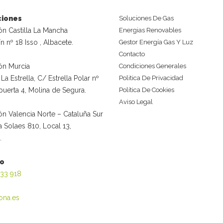
ciones
Soluciones De Gas
ón Castilla La Mancha
Energias Renovables
ín nº 18 Isso , Albacete.
Gestor Energía Gas Y Luz
Contacto
ón Murcia
Condiciones Generales
La Estrella, C/ Estrella Polar nº
Politica De Privacidad
, puerta 4, Molina de Segura.
Política De Cookies
Aviso Legal
n Valencia Norte – Cataluña Sur
a Solaes 810, Local 13,
.
no
933 918
ona.es