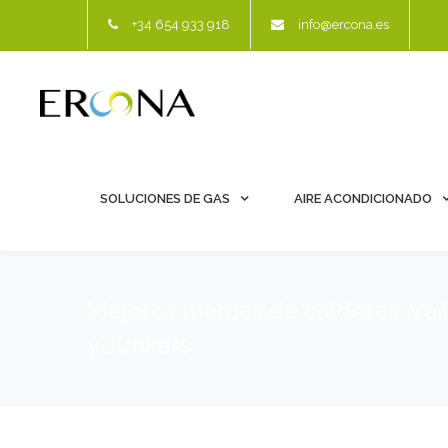
+34 654 933 918
info@ercona.es
SOLUCIONES DE GAS
AIRE ACONDICIONADO
Mejores marcas de calderas: Vail
y Junkers