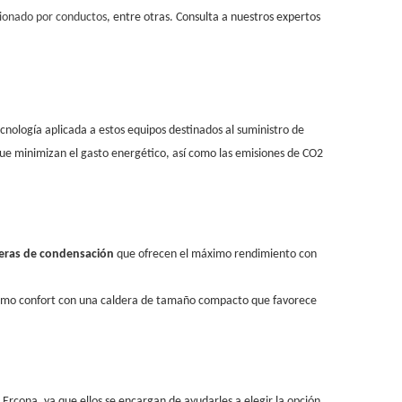
cionado por conductos
, entre otras. Consulta a nuestros expertos
cnología aplicada a estos equipos destinados al suministro de
e minimizan el gasto energético, así como las emisiones de CO2
eras de condensación
que ofrecen el máximo rendimiento con
áximo confort con una caldera de tamaño compacto que favorece
Ercona, ya que ellos se encargan de ayudarles a elegir la opción