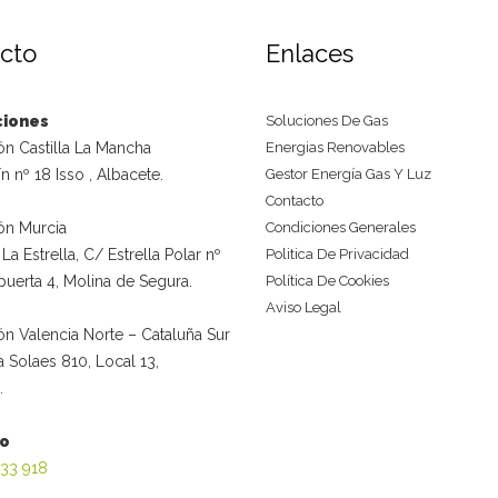
cto
Enlaces
ciones
Soluciones De Gas
ón Castilla La Mancha
Energias Renovables
ín nº 18 Isso , Albacete.
Gestor Energía Gas Y Luz
Contacto
ón Murcia
Condiciones Generales
La Estrella, C/ Estrella Polar nº
Politica De Privacidad
, puerta 4, Molina de Segura.
Política De Cookies
Aviso Legal
n Valencia Norte – Cataluña Sur
a Solaes 810, Local 13,
.
no
933 918