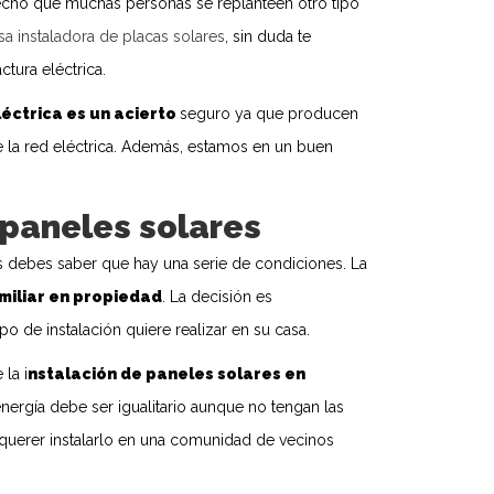
 hecho que muchas personas se replanteen otro tipo
a instaladora de placas solares
, sin duda te
tura eléctrica.
léctrica es un acierto
seguro ya que producen
 la red eléctrica. Además, estamos en un buen
 paneles solares
es debes saber que hay una serie de condiciones. La
miliar en propiedad
. La decisión es
o de instalación quiere realizar en su casa.
la i
nstalación de paneles solares en
energía debe ser igualitario aunque no tengan las
 querer instalarlo en una comunidad de vecinos